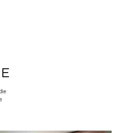
E
die
e